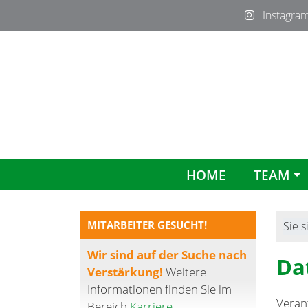
Instagra
HOME
TEAM
MITARBEITER GESUCHT!
Sie s
Wir sind auf der Suche nach
Da
Verstärkung!
Weitere
Informationen finden Sie im
Verant
Bereich
Karriere
.