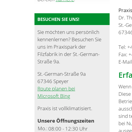
Praxi
Dr. T
BESUCHEN SIE UNS!
St.-G
Sie möchten uns persönlich
67346
kennenlernen? Besuchen Sie
uns im Praxispark der
Tel: 
Filzfabrik in der St.-German-
Fax: 
Straße 9a.
E-Mai
Erf
St.-German-Straße 9a
67346 Speyer
Wenn 
Route planen bei
Diese
Microsoft Bing
Betri
Praxis ist vollklimatisiert.
aussc
sind 
Unsere Öffnungszeiten
bei N
Mo.:
08:00 - 12:30 Uhr
ausge