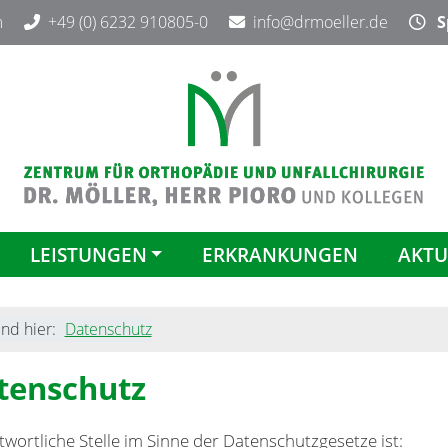
m
+49 (0) 6232 910805-0
info@drmoeller.de
Sp
LEISTUNGEN
ERKRANKUNGEN
AKTU
ind hier:
Datenschutz
tenschutz
wortliche Stelle im Sinne der Datenschutzgesetze ist: