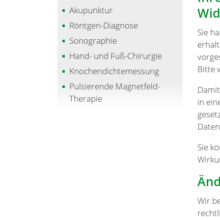
Akupunktur
Wid
Röntgen-Diagnose
Sie h
Sonographie
erhal
Hand- und Fuß-Chirurgie
vorge
Bitte
Knochendichtemessung
Pulsierende Magnetfeld-
Damit
Therapie
in ei
gesetz
Daten
Sie k
Wirku
Änd
Wir b
recht