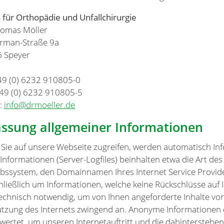
s für Orthopädie und Unfallchirurgie
homas Möller
erman-Straße 9a
 Speyer
+49 (0) 6232 910805-0
+49 (0) 6232 910805-5
l:
info@drmoeller.de
assung allgemeiner Informationen
Sie auf unsere Webseite zugreifen, werden automatisch Inf
 Informationen (Server-Logfiles) beinhalten etwa die Art d
ebssystem, den Domainnamen Ihres Internet Service Provider
hließlich um Informationen, welche keine Rückschlüsse auf 
technisch notwendig, um von Ihnen angeforderte Inhalte von
utzung des Internets zwingend an. Anonyme Informationen d
wertet, um unseren Internetauftritt und die dahinterstehen