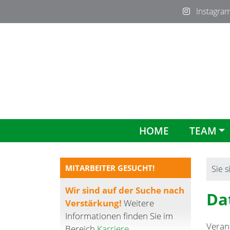
Instagra
HOME
TEAM
MITARBEITER GESUCHT!
Sie s
Wir sind auf der Suche nach
Da
Verstärkung!
Weitere
Informationen finden Sie im
Verant
Bereich
Karriere
.