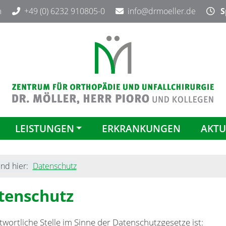
m
+49 (0) 6232 910805-0
info@drmoeller.de
Sp
LEISTUNGEN
ERKRANKUNGEN
AKTU
ind hier:
Datenschutz
tenschutz
wortliche Stelle im Sinne der Datenschutzgesetze ist: