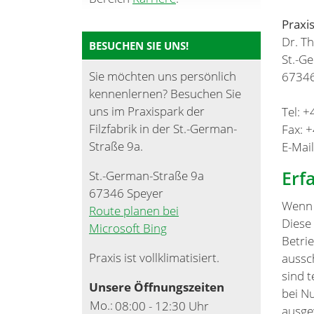
Praxi
Dr. T
BESUCHEN SIE UNS!
St.-G
Sie möchten uns persönlich
67346
kennenlernen? Besuchen Sie
uns im Praxispark der
Tel: 
Filzfabrik in der St.-German-
Fax: 
Straße 9a.
E-Mai
Erf
St.-German-Straße 9a
67346 Speyer
Wenn 
Route planen bei
Diese
Microsoft Bing
Betri
Praxis ist vollklimatisiert.
aussc
sind 
Unsere Öffnungszeiten
bei N
Mo.:
08:00 - 12:30 Uhr
ausge