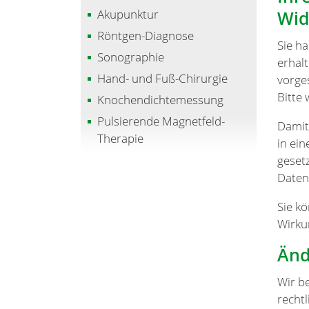
Akupunktur
Wid
Röntgen-Diagnose
Sie h
Sonographie
erhal
Hand- und Fuß-Chirurgie
vorge
Bitte
Knochendichtemessung
Pulsierende Magnetfeld-
Damit
Therapie
in ei
gesetz
Daten
Sie k
Wirku
Änd
Wir b
recht