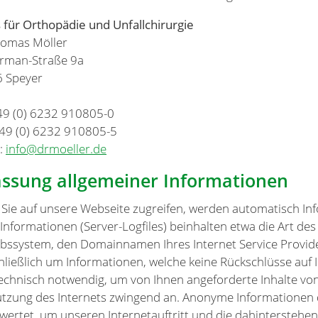
s für Orthopädie und Unfallchirurgie
homas Möller
erman-Straße 9a
 Speyer
+49 (0) 6232 910805-0
+49 (0) 6232 910805-5
l:
info@drmoeller.de
assung allgemeiner Informationen
Sie auf unsere Webseite zugreifen, werden automatisch Inf
 Informationen (Server-Logfiles) beinhalten etwa die Art d
ebssystem, den Domainnamen Ihres Internet Service Provider
hließlich um Informationen, welche keine Rückschlüsse auf 
technisch notwendig, um von Ihnen angeforderte Inhalte von
utzung des Internets zwingend an. Anonyme Informationen d
wertet, um unseren Internetauftritt und die dahinterstehen