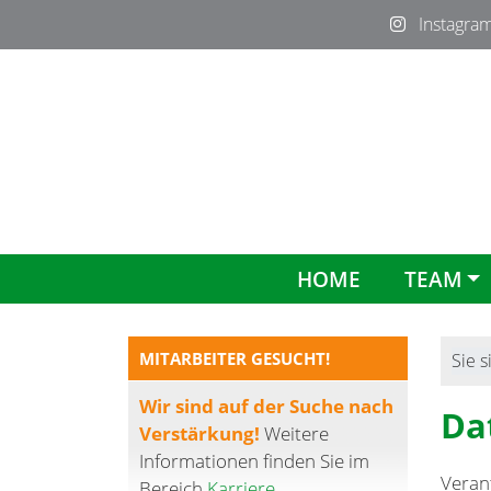
Instagra
HOME
TEAM
MITARBEITER GESUCHT!
Sie s
Wir sind auf der Suche nach
Da
Verstärkung!
Weitere
Informationen finden Sie im
Verant
Bereich
Karriere
.