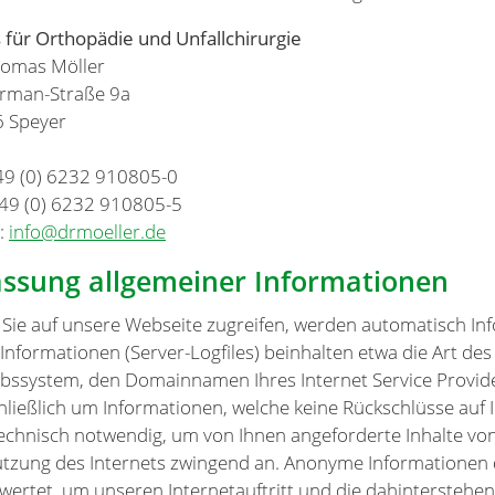
s für Orthopädie und Unfallchirurgie
homas Möller
erman-Straße 9a
 Speyer
+49 (0) 6232 910805-0
+49 (0) 6232 910805-5
l:
info@drmoeller.de
assung allgemeiner Informationen
Sie auf unsere Webseite zugreifen, werden automatisch Inf
 Informationen (Server-Logfiles) beinhalten etwa die Art d
ebssystem, den Domainnamen Ihres Internet Service Provider
hließlich um Informationen, welche keine Rückschlüsse auf 
technisch notwendig, um von Ihnen angeforderte Inhalte von
utzung des Internets zwingend an. Anonyme Informationen d
wertet, um unseren Internetauftritt und die dahinterstehen