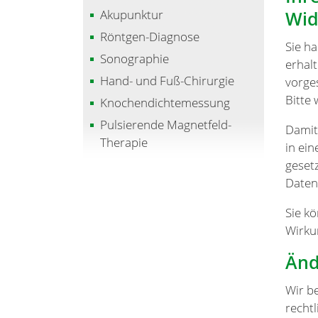
Akupunktur
Wid
Röntgen-Diagnose
Sie h
Sonographie
erhal
Hand- und Fuß-Chirurgie
vorge
Bitte
Knochendichtemessung
Pulsierende Magnetfeld-
Damit
Therapie
in ei
gesetz
Daten
Sie k
Wirku
Änd
Wir b
recht