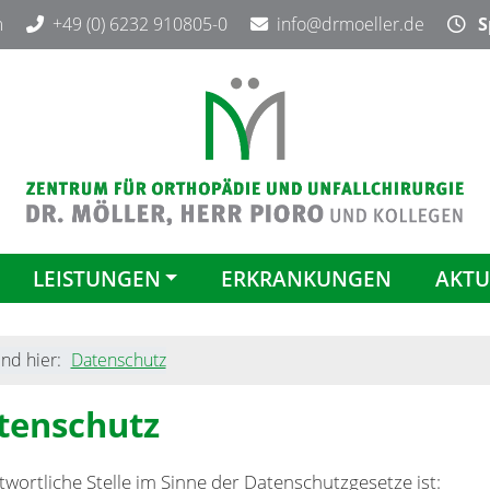
m
+49 (0) 6232 910805-0
info@drmoeller.de
Sp
LEISTUNGEN
ERKRANKUNGEN
AKTU
ind hier:
Datenschutz
tenschutz
wortliche Stelle im Sinne der Datenschutzgesetze ist: