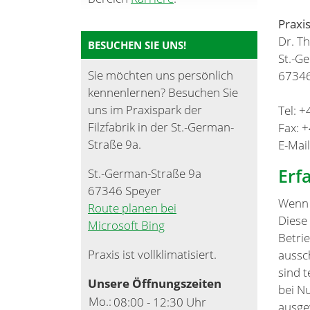
Praxi
Dr. T
BESUCHEN SIE UNS!
St.-G
Sie möchten uns persönlich
67346
kennenlernen? Besuchen Sie
uns im Praxispark der
Tel: 
Filzfabrik in der St.-German-
Fax: 
Straße 9a.
E-Mai
Erf
St.-German-Straße 9a
67346 Speyer
Wenn 
Route planen bei
Diese
Microsoft Bing
Betri
Praxis ist vollklimatisiert.
aussc
sind 
Unsere Öffnungszeiten
bei N
Mo.:
08:00 - 12:30 Uhr
ausge