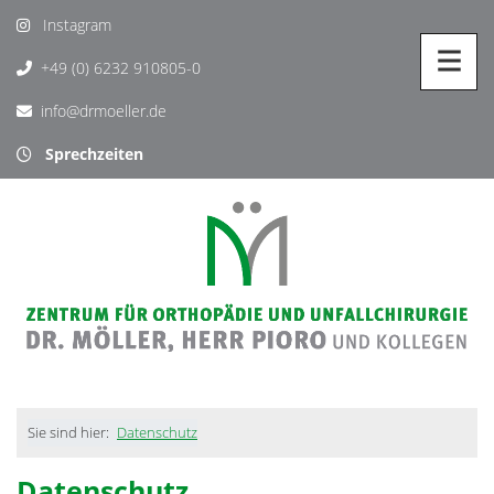
Instagram
+49 (0) 6232 910805-0
info@drmoeller.de
Sprechzeiten
Sie sind hier:
Datenschutz
Datenschutz