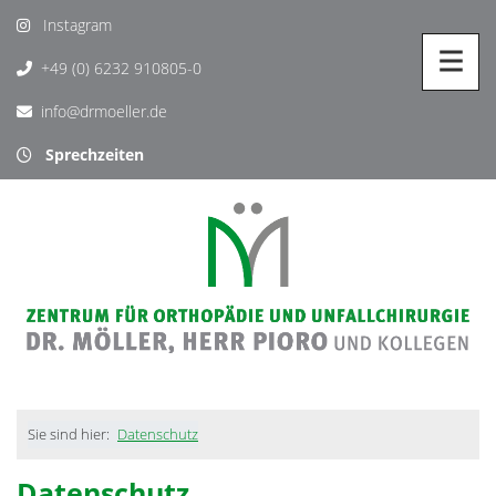
Instagram
+49 (0) 6232 910805-0
info@drmoeller.de
Sprechzeiten
Sie sind hier:
Datenschutz
Datenschutz