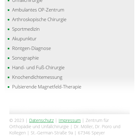
Ambulantes OP-Zentrum
Arthroskopische Chirurgie
Sportmedizin
Akupunktur
Röntgen-Diagnose
Sonographie
Hand- und Fuß-Chirurgie
Knochendichtemessung
Pulsierende Magnetfeld-Therapie
© 2023 |
Datenschutz
|
Impressum
| Zentrum für
Orthopädie und Unfallchirurgie | Dr. Möller, Dr. Pioro und
Kollegen | St.-German-Straße 9a | 67346 Speyer