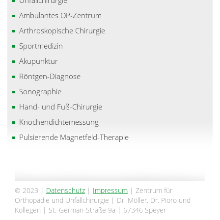
Ambulantes OP-Zentrum
Arthroskopische Chirurgie
Sportmedizin
Akupunktur
Röntgen-Diagnose
Sonographie
Hand- und Fuß-Chirurgie
Knochendichtemessung
Pulsierende Magnetfeld-Therapie
© 2023 |
Datenschutz
|
Impressum
| Zentrum für
Orthopädie und Unfallchirurgie | Dr. Möller, Dr. Pioro und
Kollegen | St.-German-Straße 9a | 67346 Speyer