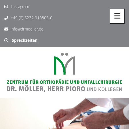
Instagram
+49 (0) 6232 910805-0
info@drmoeller.de
Sprechzeiten