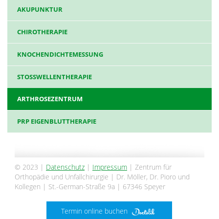
AKUPUNKTUR
CHIROTHERAPIE
KNOCHENDICHTEMESSUNG
STOSSWELLENTHERAPIE
ARTHROSEZENTRUM
PRP EIGENBLUTTHERAPIE
© 2023 |
Datenschutz
|
Impressum
| Zentrum für
Orthopädie und Unfallchirurgie | Dr. Möller, Dr. Pioro und
Kollegen | St.-German-Straße 9a | 67346 Speyer
Termin online buchen