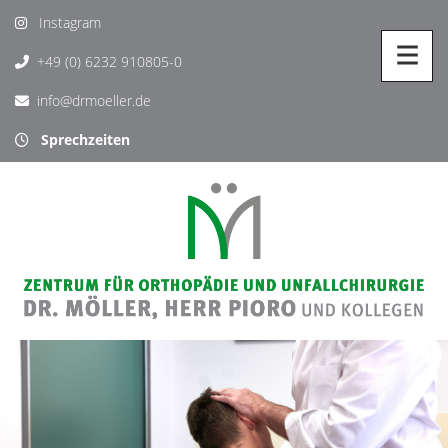
Instagram
+49 (0) 6232 910805-0
info@drmoeller.de
Sprechzeiten