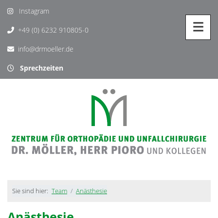
Instagram
+49 (0) 6232 910805-0
info@drmoeller.de
Sprechzeiten
Sie sind hier:
Team
Anästhesie
Anästhesie