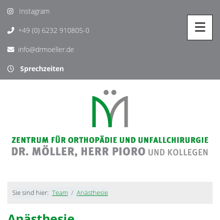
Instagram
+49 (0) 6232 910805-0
info@drmoeller.de
Sprechzeiten
Sie sind hier:
Team
Anästhesie
Anästhesie