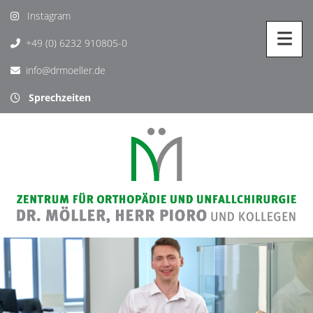
Instagram
+49 (0) 6232 910805-0
info@drmoeller.de
Sprechzeiten