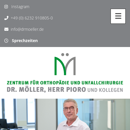
Instagram
+49 (0) 6232 910805-0
info@drmoeller.de
Sprechzeiten