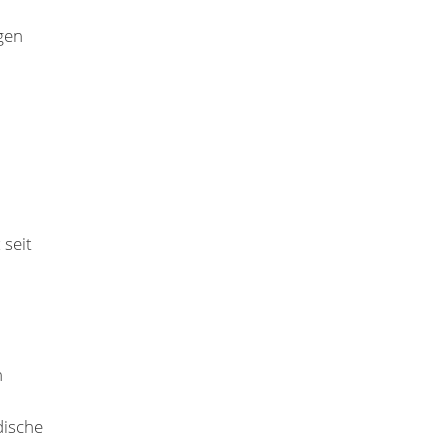
gen
 seit
n
dische