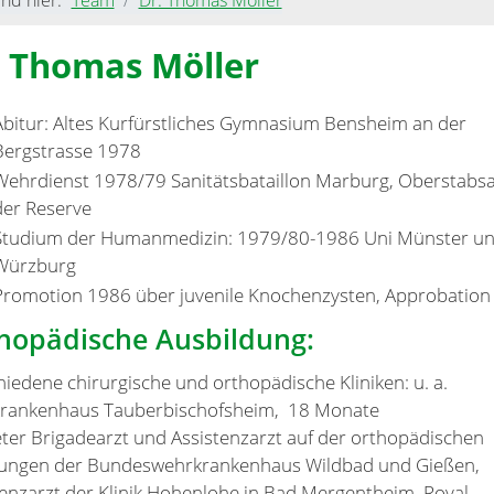
. Thomas Möller
Abitur: Altes Kurfürstliches Gymnasium Bensheim an der
Bergstrasse 1978
Wehrdienst 1978/79 Sanitätsbataillon Marburg, Oberstabsa
der Reserve
Studium der Humanmedizin: 1979/80-1986 Uni Münster u
Würzburg
Promotion 1986 über juvenile Knochenzysten, Approbation
hopädische Ausbildung:
iedene chirurgische und orthopädische Kliniken: u. a.
krankenhaus Tauberbischofsheim, 18 Monate
eter Brigadearzt und Assistenzarzt auf der orthopädischen
lungen der Bundeswehrkrankenhaus Wildbad und Gießen,
tenzarzt der Klinik Hohenlohe in Bad Mergentheim, Royal