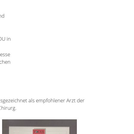
nd
OU in
resse
ichen
sgezeichnet als empfohlener Arzt der
Chirurg.