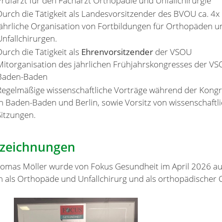
Prüfarzt für den Facharzt Orthopädie und Unfallchirurgie
Durch die Tätigkeit als Landesvorsitzender des BVOU ca. 4x
jährliche Organisation von Fortbildungen für Orthopäden u
Unfallchirurgen.
Durch die Tätigkeit als
Ehrenvorsitzender
der VSOU
Mitorganisation des jährlichen Frühjahrskongresses der VS
Baden-Baden
Regelmäßige wissenschaftliche Vorträge während der Kong
in Baden-Baden und Berlin, sowie Vorsitz von wissenschaftl
Sitzungen.
zeichnungen
homas Möller wurde von Fokus Gesundheit im April 2026 au
n als Orthopäde und Unfallchirurg und als orthopädischer 