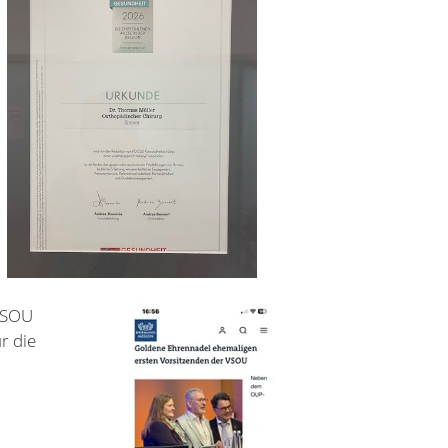
 VSOU
r die