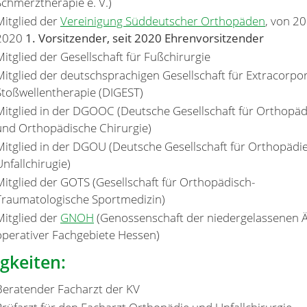
Schmerztherapie e. V.)
Mitglied der
Vereinigung Süddeutscher Orthopäden
, von 20
2020
1. Vorsitzender, seit 2020 Ehrenvorsitzender
Mitglied der Gesellschaft für Fußchirurgie
Mitglied der deutschsprachigen Gesellschaft für Extracorpo
Stoßwellentherapie (DIGEST)
Mitglied in der DGOOC (Deutsche Gesellschaft für Orthopäd
und Orthopädische Chirurgie)
Mitglied in der DGOU (Deutsche Gesellschaft für Orthopädi
Unfallchirugie)
Mitglied der GOTS (Gesellschaft für Orthopädisch-
Traumatologische Sportmedizin)
Mitglied der
GNOH
(Genossenschaft der niedergelassenen Ä
operativer Fachgebiete Hessen)
igkeiten:
Beratender Facharzt der KV