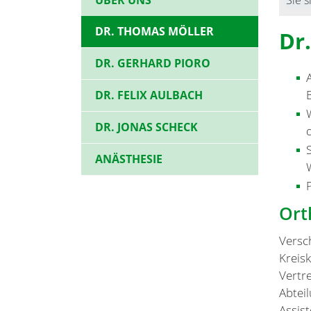
DR. THOMAS MÖLLER
Dr
DR. GERHARD PIORO
DR. FELIX AULBACH
DR. JONAS SCHECK
ANÄSTHESIE
Ort
Versch
Kreis
Vertr
Abtei
Assis