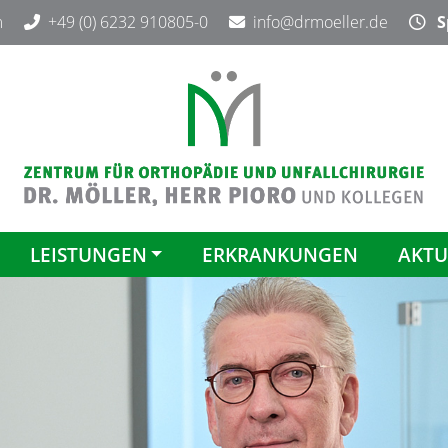
m
+49 (0) 6232 910805-0
info@drmoeller.de
Sp
LEISTUNGEN
ERKRANKUNGEN
AKTU