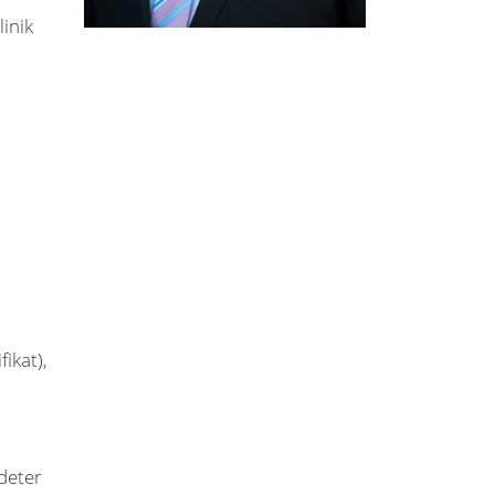
inik
ikat),
ldeter