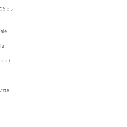
06 bis
rale
ie
e und
rzte