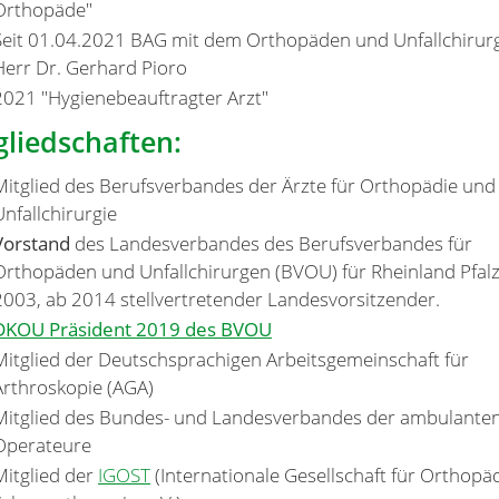
Orthopäde"
Seit 01.04.2021 BAG mit dem Orthopäden und Unfallchirur
Herr Dr. Gerhard Pioro
2021 "Hygienebeauftragter Arzt"
gliedschaften:
Mitglied des Berufsverbandes der Ärzte für Orthopädie und
Unfallchirurgie
Vorstand
des Landesverbandes des Berufsverbandes für
Orthopäden und Unfallchirurgen (BVOU) für Rheinland Pfalz
2003, ab 2014 stellvertretender Landesvorsitzender.
DKOU Präsident 2019 des BVOU
Mitglied der Deutschsprachigen Arbeitsgemeinschaft für
Arthroskopie (AGA)
Mitglied des Bundes- und Landesverbandes der ambulante
Operateure
Mitglied der
IGOST
(Internationale Gesellschaft für Orthopä