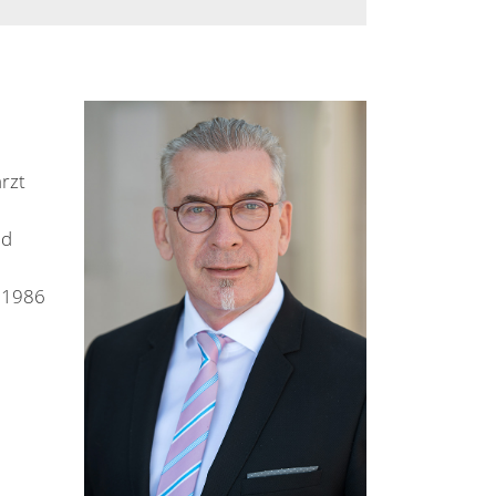
rzt
nd
 1986