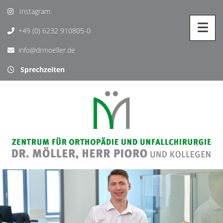
Instagram
+49 (0) 6232 910805-0
info@drmoeller.de
Sprechzeiten